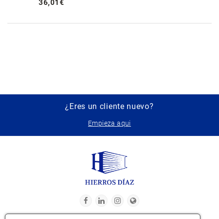
36
,
01
€
¿Eres un cliente nuevo?
Empieza aqui