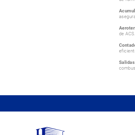
Acumul
asegura
Aerote
de ACS.
Contad
eficien
Salidas
combust