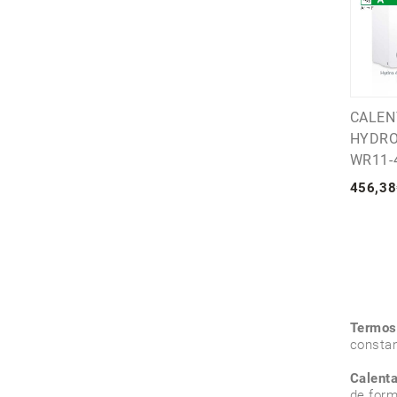
CALEN
HYDRO
WR11-
456
,
38
Termos 
constan
Calenta
de form