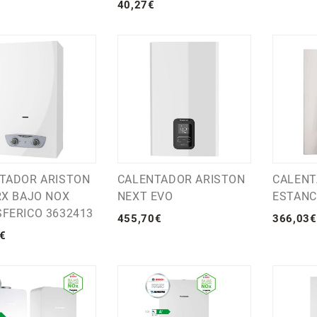
40
,
27
€
TADOR ARISTON
CALENTADOR ARISTON
CALENT
RX BAJO NOX
NEXT EVO
ESTAN
FERICO 3632413
455
,
70
€
366
,
03
€
€