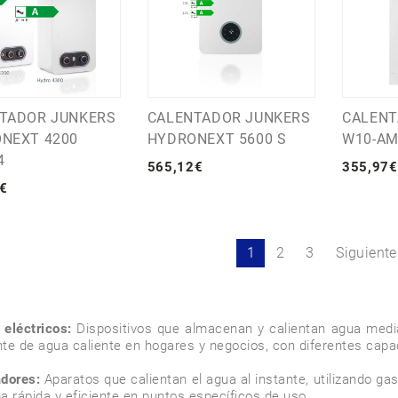
TADOR JUNKERS
CALENTADOR JUNKERS
CALENT
NEXT 4200
HYDRONEXT 5600 S
W10-AM
4
565
,
12
€
355
,
97
€
€
1
2
3
Siguiente
eléctricos:
 Dispositivos que almacenan y calientan agua media
te de agua caliente en hogares y negocios, con diferentes capa
dores:
 Aparatos que calientan el agua al instante, utilizando gas
a rápida y eficiente en puntos específicos de uso.
