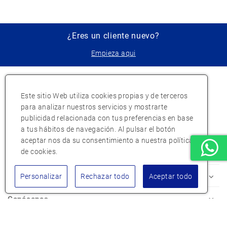
¿Eres un cliente nuevo?
Empieza aqui
Este sitio Web utiliza cookies propias y de terceros
para analizar nuestros servicios y mostrarte
publicidad relacionada con tus preferencias en base
a tus hábitos de navegación. Al pulsar el botón
aceptar nos da su consentimiento a nuestra política
de cookies.
Atención al cliente
Personalizar
Rechazar todo
Aceptar todo
Mi Hierros Díaz
Conócenos