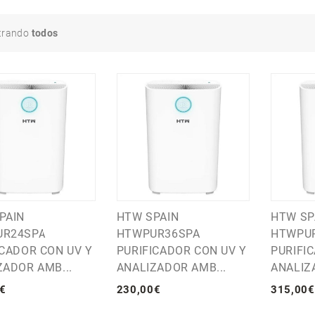
trando
todos
PAIN
HTW SPAIN
HTW SP
UR24SPA
HTWPUR36SPA
HTWPU
ICADOR CON UV Y
PURIFICADOR CON UV Y
PURIFI
ZADOR AMB...
ANALIZADOR AMB...
ANALIZ
€
230
,
00
€
315
,
00
€