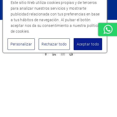
Este sitio Web utiliza cookies propias y de terceros
¿Eres un cliente nuevo?
para analizar nuestros servicios y mostrarte
Empieza aqui
publicidad relacionada con tus preferencias en base
a tus hábitos de navegación. Al pulsar el botón
aceptar nos da su consentimiento a nuestra política
de cookies.
Personalizar
Rechazar todo
Aceptar todo
Atención al cliente
Mi Hierros Díaz
Conócenos
© 2025 Hierros Díaz