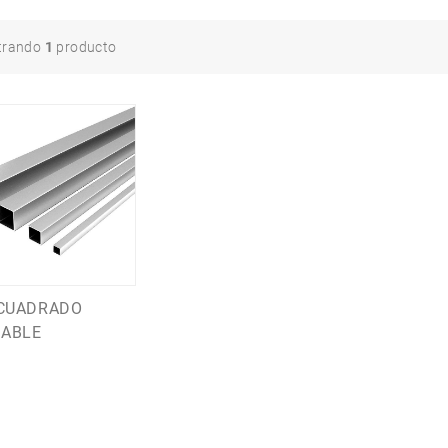
trando
1
producto
CUADRADO
DABLE