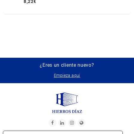
8
,
22
€
¿Eres un cliente nuevo?
Empieza aqui