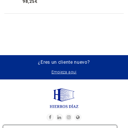
98
,
25
€
¿Eres un cliente nuevo?
Empieza aqui